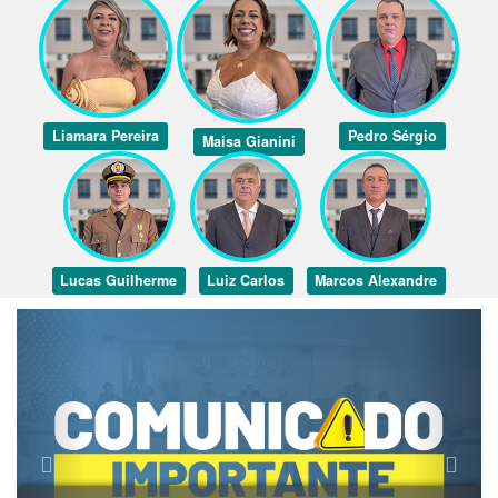
Liamara Pereira
Pedro Sérgio
Maisa Gianini
Lucas Guilherme
Luiz Carlos
Marcos Alexandre
Previous
Next