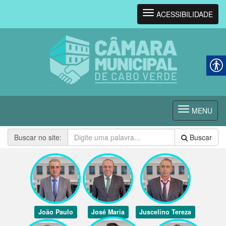
Navegação
ACESSIBILIDADE
Navegação
MENU
Buscar no site:
Buscar
João Paulo
José Maria
Juscelino Tereza